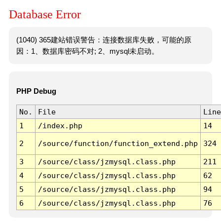
Database Error
(1040) 365建站错误警告：连接数据库失败，可能的原
因：1、数据库密码不对; 2、mysql未启动。
PHP Debug
No.
File
Line
1
/index.php
14
2
/source/function/function_extend.php
324
3
/source/class/jzmysql.class.php
211
4
/source/class/jzmysql.class.php
62
5
/source/class/jzmysql.class.php
94
6
/source/class/jzmysql.class.php
76