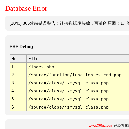
Database Error
(1040) 365建站错误警告：连接数据库失败，可能的原因：1、数
PHP Debug
No.
File
1
/index.php
2
/source/function/function_extend.php
3
/source/class/jzmysql.class.php
4
/source/class/jzmysql.class.php
5
/source/class/jzmysql.class.php
6
/source/class/jzmysql.class.php
www.365jz.com
已经将此