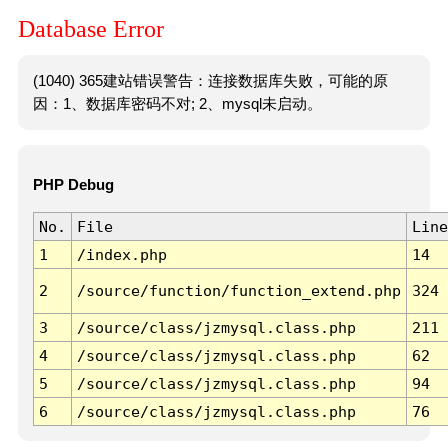
Database Error
(1040) 365建站错误警告：连接数据库失败，可能的原
因：1、数据库密码不对; 2、mysql未启动。
PHP Debug
No.
File
Line
1
/index.php
14
2
/source/function/function_extend.php
324
3
/source/class/jzmysql.class.php
211
4
/source/class/jzmysql.class.php
62
5
/source/class/jzmysql.class.php
94
6
/source/class/jzmysql.class.php
76