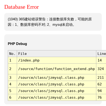
Database Error
(1040) 365建站错误警告：连接数据库失败，可能的原
因：1、数据库密码不对; 2、mysql未启动。
PHP Debug
No.
File
Line
1
/index.php
14
2
/source/function/function_extend.php
324
3
/source/class/jzmysql.class.php
211
4
/source/class/jzmysql.class.php
62
5
/source/class/jzmysql.class.php
94
6
/source/class/jzmysql.class.php
76