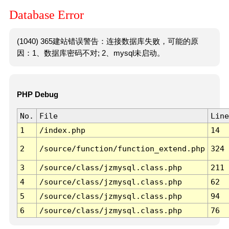
Database Error
(1040) 365建站错误警告：连接数据库失败，可能的原
因：1、数据库密码不对; 2、mysql未启动。
PHP Debug
No.
File
Line
1
/index.php
14
2
/source/function/function_extend.php
324
3
/source/class/jzmysql.class.php
211
4
/source/class/jzmysql.class.php
62
5
/source/class/jzmysql.class.php
94
6
/source/class/jzmysql.class.php
76