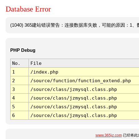
Database Error
(1040) 365建站错误警告：连接数据库失败，可能的原因：1、数
PHP Debug
No.
File
1
/index.php
2
/source/function/function_extend.php
3
/source/class/jzmysql.class.php
4
/source/class/jzmysql.class.php
5
/source/class/jzmysql.class.php
6
/source/class/jzmysql.class.php
www.365jz.com
已经将此