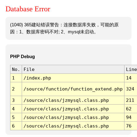
Database Error
(1040) 365建站错误警告：连接数据库失败，可能的原
因：1、数据库密码不对; 2、mysql未启动。
PHP Debug
No.
File
Line
1
/index.php
14
2
/source/function/function_extend.php
324
3
/source/class/jzmysql.class.php
211
4
/source/class/jzmysql.class.php
62
5
/source/class/jzmysql.class.php
94
6
/source/class/jzmysql.class.php
76