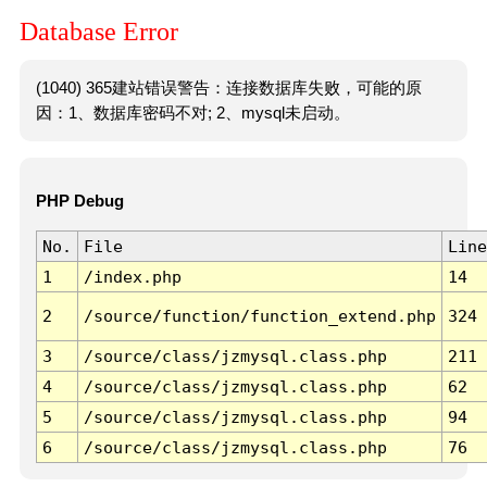
Database Error
(1040) 365建站错误警告：连接数据库失败，可能的原
因：1、数据库密码不对; 2、mysql未启动。
PHP Debug
No.
File
Line
1
/index.php
14
2
/source/function/function_extend.php
324
3
/source/class/jzmysql.class.php
211
4
/source/class/jzmysql.class.php
62
5
/source/class/jzmysql.class.php
94
6
/source/class/jzmysql.class.php
76