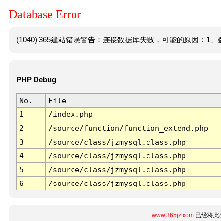
Database Error
(1040) 365建站错误警告：连接数据库失败，可能的原因：1、数
PHP Debug
No.
File
1
/index.php
2
/source/function/function_extend.php
3
/source/class/jzmysql.class.php
4
/source/class/jzmysql.class.php
5
/source/class/jzmysql.class.php
6
/source/class/jzmysql.class.php
www.365jz.com
已经将此