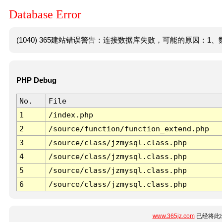
Database Error
(1040) 365建站错误警告：连接数据库失败，可能的原因：1、数
PHP Debug
No.
File
1
/index.php
2
/source/function/function_extend.php
3
/source/class/jzmysql.class.php
4
/source/class/jzmysql.class.php
5
/source/class/jzmysql.class.php
6
/source/class/jzmysql.class.php
www.365jz.com
已经将此