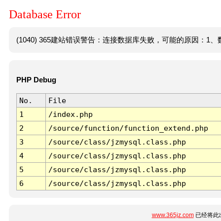
Database Error
(1040) 365建站错误警告：连接数据库失败，可能的原因：1、数
PHP Debug
No.
File
1
/index.php
2
/source/function/function_extend.php
3
/source/class/jzmysql.class.php
4
/source/class/jzmysql.class.php
5
/source/class/jzmysql.class.php
6
/source/class/jzmysql.class.php
www.365jz.com
已经将此