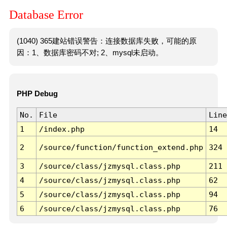
Database Error
(1040) 365建站错误警告：连接数据库失败，可能的原
因：1、数据库密码不对; 2、mysql未启动。
PHP Debug
No.
File
Line
1
/index.php
14
2
/source/function/function_extend.php
324
3
/source/class/jzmysql.class.php
211
4
/source/class/jzmysql.class.php
62
5
/source/class/jzmysql.class.php
94
6
/source/class/jzmysql.class.php
76