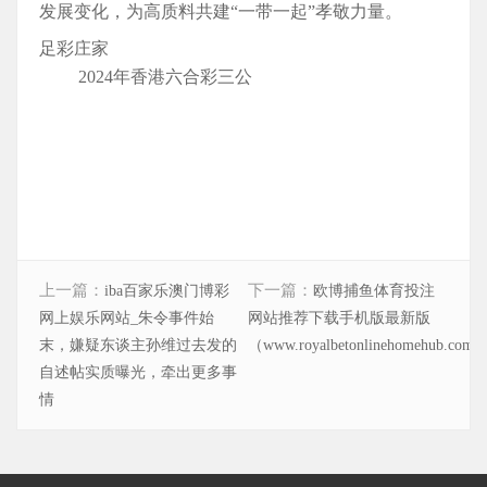
发展变化，为高质料共建“一带一起”孝敬力量。
足彩庄家
2024年香港六合彩三公
上一篇：
下一篇：
iba百家乐澳门博彩
欧博捕鱼体育投注
网上娱乐网站_朱令事件始
网站推荐下载手机版最新版
末，嫌疑东谈主孙维过去发的
（www.royalbetonlinehomehub.com
自述帖实质曝光，牵出更多事
情