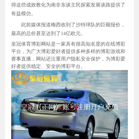
得这些成效教化为南非东谈主民探索发展谈路提供了
有益模仿。
此前媒体报道梅西收到了沙特球队的巨额报价，
最高的总价甚至达到了14亿欧元。
皇冠体育博彩网站是一家具有很高知名度的在线博彩
平台，为广大博彩爱好者提供多种多样的博彩游戏和
赛事直播，网站还注重用户隐私安全保护，为博彩爱
好者提供稳定、安全的博彩平台。