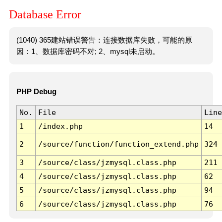
Database Error
(1040) 365建站错误警告：连接数据库失败，可能的原
因：1、数据库密码不对; 2、mysql未启动。
PHP Debug
No.
File
Line
1
/index.php
14
2
/source/function/function_extend.php
324
3
/source/class/jzmysql.class.php
211
4
/source/class/jzmysql.class.php
62
5
/source/class/jzmysql.class.php
94
6
/source/class/jzmysql.class.php
76