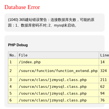
Database Error
(1040) 365建站错误警告：连接数据库失败，可能的原
因：1、数据库密码不对; 2、mysql未启动。
PHP Debug
No.
File
Line
1
/index.php
14
2
/source/function/function_extend.php
324
3
/source/class/jzmysql.class.php
211
4
/source/class/jzmysql.class.php
62
5
/source/class/jzmysql.class.php
94
6
/source/class/jzmysql.class.php
76