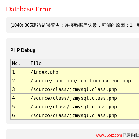
Database Error
(1040) 365建站错误警告：连接数据库失败，可能的原因：1、数
PHP Debug
No.
File
1
/index.php
2
/source/function/function_extend.php
3
/source/class/jzmysql.class.php
4
/source/class/jzmysql.class.php
5
/source/class/jzmysql.class.php
6
/source/class/jzmysql.class.php
www.365jz.com
已经将此