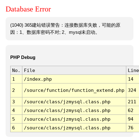
Database Error
(1040) 365建站错误警告：连接数据库失败，可能的原
因：1、数据库密码不对; 2、mysql未启动。
PHP Debug
No.
File
Line
1
/index.php
14
2
/source/function/function_extend.php
324
3
/source/class/jzmysql.class.php
211
4
/source/class/jzmysql.class.php
62
5
/source/class/jzmysql.class.php
94
6
/source/class/jzmysql.class.php
76