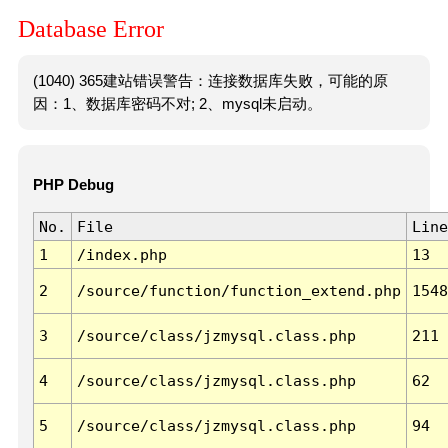
Database Error
(1040) 365建站错误警告：连接数据库失败，可能的原
因：1、数据库密码不对; 2、mysql未启动。
PHP Debug
No.
File
Line
1
/index.php
13
2
/source/function/function_extend.php
1548
3
/source/class/jzmysql.class.php
211
4
/source/class/jzmysql.class.php
62
5
/source/class/jzmysql.class.php
94