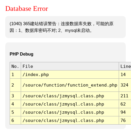
Database Error
(1040) 365建站错误警告：连接数据库失败，可能的原
因：1、数据库密码不对; 2、mysql未启动。
PHP Debug
No.
File
Line
1
/index.php
14
2
/source/function/function_extend.php
324
3
/source/class/jzmysql.class.php
211
4
/source/class/jzmysql.class.php
62
5
/source/class/jzmysql.class.php
94
6
/source/class/jzmysql.class.php
76