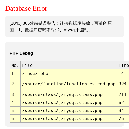
Database Error
(1040) 365建站错误警告：连接数据库失败，可能的原
因：1、数据库密码不对; 2、mysql未启动。
PHP Debug
No.
File
Line
1
/index.php
14
2
/source/function/function_extend.php
324
3
/source/class/jzmysql.class.php
211
4
/source/class/jzmysql.class.php
62
5
/source/class/jzmysql.class.php
94
6
/source/class/jzmysql.class.php
76