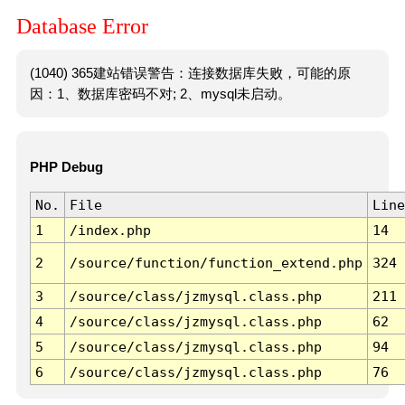
Database Error
(1040) 365建站错误警告：连接数据库失败，可能的原
因：1、数据库密码不对; 2、mysql未启动。
PHP Debug
No.
File
Line
1
/index.php
14
2
/source/function/function_extend.php
324
3
/source/class/jzmysql.class.php
211
4
/source/class/jzmysql.class.php
62
5
/source/class/jzmysql.class.php
94
6
/source/class/jzmysql.class.php
76