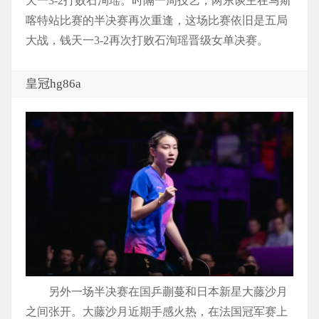
天一3-2打败石洵瑶。时隔一周技艺，两东谈主在马斯
喀特站比赛的半决赛再次重逢，这场比赛依旧是五局
大战，钱天一3-2再次打败石洵瑶晋级女单决赛。
皇冠hg86a
另外一场半决赛在国乒蒯蔓和日本新星大藤沙月
之间张开。大藤沙月近期手感火热，在法国冠军赛上