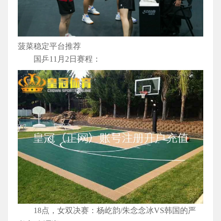
菠菜稳定平台推荐
国乒11月2日赛程：
18点，女双决赛：杨屹韵/朱念念冰VS韩国的严