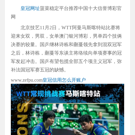
皇冠网址
菠菜稳定平台推荐中国十大信誉博彩官
网
北京技艺11月2日，WTT阿曼马斯喀特站比赛将
迎来女双，男双，女单澳门银河博彩，男单四个技俩
决赛的较量。国乒继林诗栋和蒯蔓领先拿到混双冠军
之后，林诗栋，蒯蔓等东谈主将络续向单项赛事的冠
军发起冲击。国乒有望包揽全部五个项主义冠军，弥
补法国冠军赛五冠的缺憾。
www.zefpu.com
皇冠信用怎么开账户