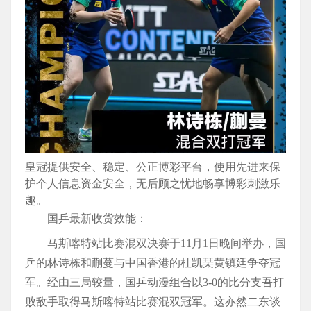
皇冠提供安全、稳定、公正博彩平台，使用先进来保
护个人信息资金安全，无后顾之忧地畅享博彩刺激乐
趣。
国乒最新收货效能：
马斯喀特站比赛混双决赛于11月1日晚间举办，国
乒的林诗栋和蒯蔓与中国香港的杜凯琹黄镇廷争夺冠
军。经由三局较量，国乒动漫组合以3-0的比分支吾打
败敌手取得马斯喀特站比赛混双冠军。这亦然二东谈