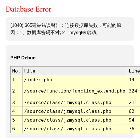
Database Error
(1040) 365建站错误警告：连接数据库失败，可能的原
因：1、数据库密码不对; 2、mysql未启动。
PHP Debug
No.
File
Line
1
/index.php
14
2
/source/function/function_extend.php
324
3
/source/class/jzmysql.class.php
211
4
/source/class/jzmysql.class.php
62
5
/source/class/jzmysql.class.php
94
6
/source/class/jzmysql.class.php
76