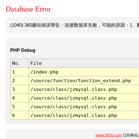
Database Error
(1040) 365建站错误警告：连接数据库失败，可能的原因：1、数
PHP Debug
No.
File
1
/index.php
2
/source/function/function_extend.php
3
/source/class/jzmysql.class.php
4
/source/class/jzmysql.class.php
5
/source/class/jzmysql.class.php
6
/source/class/jzmysql.class.php
www.365jz.com
已经将此