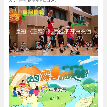
营，仍是不错享受春日野趣。