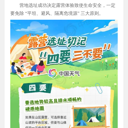
营地选址成功决定露营体验致使生命安全，一定
要免除 “平坦、避风、隔离危境源” 三大原则。