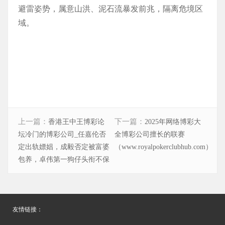
避雷姿势，属意山洪、泥石流暴发前兆，隔离危境区
域。
上一篇：
下一篇：
香港王中王博彩论
2025年网络博彩大
坛冷门的博彩公司_任嘉伦否
全博彩公司擅长的联赛
定出轨嫖娼，成毅否定被富婆
（www.royalpokerclubhub.com）
包养，卓伟第一狗仔头衔不保
友情链接：