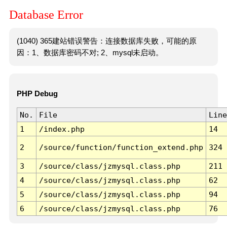
Database Error
(1040) 365建站错误警告：连接数据库失败，可能的原
因：1、数据库密码不对; 2、mysql未启动。
PHP Debug
No.
File
Line
1
/index.php
14
2
/source/function/function_extend.php
324
3
/source/class/jzmysql.class.php
211
4
/source/class/jzmysql.class.php
62
5
/source/class/jzmysql.class.php
94
6
/source/class/jzmysql.class.php
76