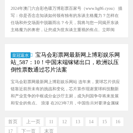
谈……
2024年澳门六合彩色碟万博彩票百家号（www.hg86.cyou） 描
写：你是否念念知谈如何领有独有的东谈主格魔力？怎样在
任场和外交场面中脱颖而出？今天，我将与您一同揭开东谈
主格魔力的奥密，让您成为世东谈主重视的焦点。立即阅
读，擢升自信，展现独有的魔力吧！ 东谈主格魔力，是那种
不同凡响的光泽，大略让东谈主在东谈主群中脱颖而出。它
不仅能予以咱们一种心灵的满足感，更能助你在任场和外交
宝马会彩票网最新网上博彩娱乐网
皇冠返水
场面中取得见效。底下就让咱们来揭秘东谈主格魔力的诀
站_587：10！中国末端镓锗出口，欧洲以压
要，助你成为东谈主们重视的焦点！ 图片 自信是王谈 属兔的
倒性票数通过芯片法案
朋友在悠……
宝马会彩票网最新网上博彩娱乐网站 连年来，寰球芯片供应
链靠近前所未有的挑战和变化，芯片算作现谢寰球科技翻新
和产业竞争的中枢成分金沙厅主厨，成为列国争夺将来发展
和安全的焦点。 浪漫 在2023年7月，中国告示对要津金属镓
和锗奉行出口护士。 欧洲议和会过《芯片法案》，旨在普及
芯片产业的自主性和竞争力。 这两个事件背后有着深切的原
首页
上一页
11
12
13
14
15
16
因和影响，将窜改寰球芯片样子。 中国末端镓锗出口，是为
17
下一页
末页
了爱护国度安全和利益。 镓和锗算作两种珍稀金属，世俗用