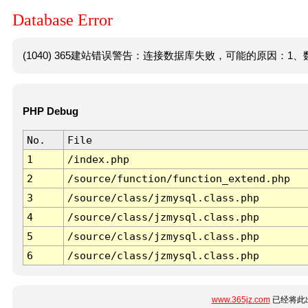
Database Error
(1040) 365建站错误警告：连接数据库失败，可能的原因：1、数
PHP Debug
No.
File
1
/index.php
2
/source/function/function_extend.php
3
/source/class/jzmysql.class.php
4
/source/class/jzmysql.class.php
5
/source/class/jzmysql.class.php
6
/source/class/jzmysql.class.php
www.365jz.com
已经将此