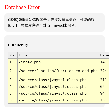
Database Error
(1040) 365建站错误警告：连接数据库失败，可能的原
因：1、数据库密码不对; 2、mysql未启动。
PHP Debug
No.
File
Line
1
/index.php
14
2
/source/function/function_extend.php
324
3
/source/class/jzmysql.class.php
211
4
/source/class/jzmysql.class.php
62
5
/source/class/jzmysql.class.php
94
6
/source/class/jzmysql.class.php
76