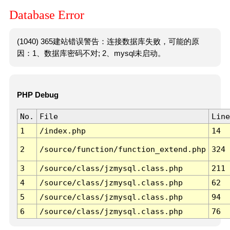
Database Error
(1040) 365建站错误警告：连接数据库失败，可能的原
因：1、数据库密码不对; 2、mysql未启动。
PHP Debug
No.
File
Line
1
/index.php
14
2
/source/function/function_extend.php
324
3
/source/class/jzmysql.class.php
211
4
/source/class/jzmysql.class.php
62
5
/source/class/jzmysql.class.php
94
6
/source/class/jzmysql.class.php
76