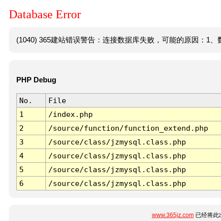
Database Error
(1040) 365建站错误警告：连接数据库失败，可能的原因：1、数
PHP Debug
No.
File
1
/index.php
2
/source/function/function_extend.php
3
/source/class/jzmysql.class.php
4
/source/class/jzmysql.class.php
5
/source/class/jzmysql.class.php
6
/source/class/jzmysql.class.php
www.365jz.com
已经将此