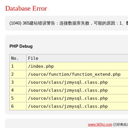
Database Error
(1040) 365建站错误警告：连接数据库失败，可能的原因：1、数
PHP Debug
No.
File
1
/index.php
2
/source/function/function_extend.php
3
/source/class/jzmysql.class.php
4
/source/class/jzmysql.class.php
5
/source/class/jzmysql.class.php
6
/source/class/jzmysql.class.php
www.365jz.com
已经将此